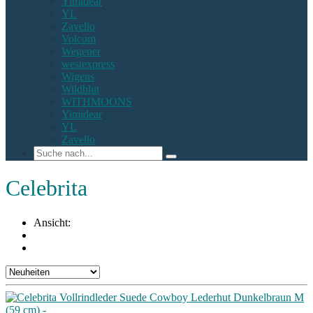
Yimidear
YL
Zavelio
Volcom
Wegener
westexpress
Wigens
Wildblut
WITHMOONS
Yimidear
YL
Zavelio
Celebrita
Ansicht: