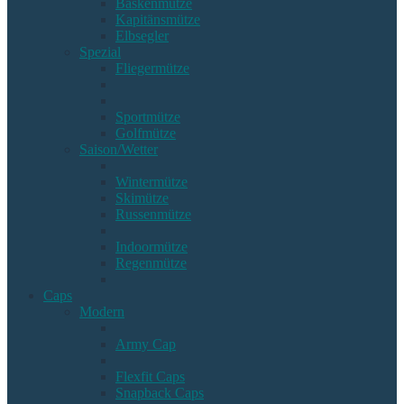
Baskenmütze
Kapitänsmütze
Elbsegler
Spezial
Fliegermütze
Sportmütze
Golfmütze
Saison/Wetter
Wintermütze
Skimütze
Russenmütze
Indoormütze
Regenmütze
Caps
Modern
Army Cap
Flexfit Caps
Snapback Caps