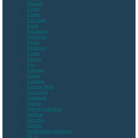
Dumont
Eisbär
Eisglut
Ella Jonte
Esprit
Faustmann
Feinzwirn
Fiebig
Fjellräven
Flexfit
Forvert
Fox
Futrzane
Galeja
Gebeana
German Wear
Giesswein
Göttmann
Guerra
Harrys Collection
Helikon
Herschel
Hilfiger
Hofbräuhaus München
HUF