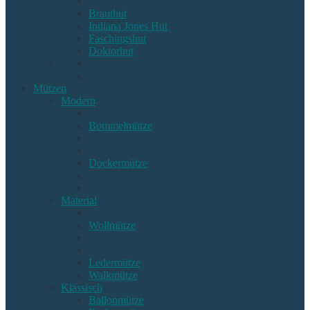
Brauthut
Indiana Jones Hut
Faschingshut
Doktorhut
Mützen
Modern
Bommelmütze
Dockermütze
Material
Wollmütze
Ledermütze
Walkmütze
Klassisch
Ballonmütze