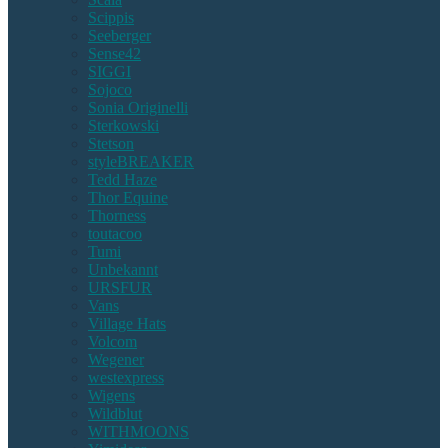
Scippis
Seeberger
Sense42
SIGGI
Sojoco
Sonia Originelli
Sterkowski
Stetson
styleBREAKER
Tedd Haze
Thor Equine
Thorness
toutacoo
Tumi
Unbekannt
URSFUR
Vans
Village Hats
Volcom
Wegener
westexpress
Wigens
Wildblut
WITHMOONS