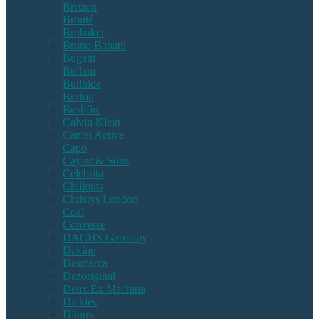
Brixton
Bronté
Brubaker
Bruno Banani
Bugatti
Bullani
Bullhide
Burton
Bushfire
Calvin Klein
Camel Active
Capo
Cayler & Sons
Celebrita
Chillouts
Christys London
Coal
Converse
DACHS Germany
Dakine
Dasmarca
Dazoriginal
Deux Ex Machina
Dickies
Djinns