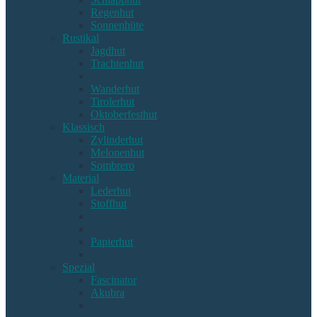
Regenhut
Sonnenhüte
Rustikal
Jagdhut
Trachtenhut
Wanderhut
Tirolerhut
Oktoberfesthut
Klassisch
Zylinderhut
Melonenhut
Sombrero
Material
Lederhut
Stoffhut
Papierhut
Spezial
Fascinator
Akubra