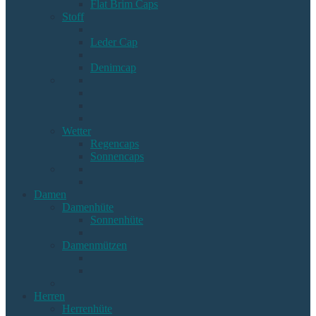
Flat Brim Caps
Stoff
Leder Cap
Denimcap
Wetter
Regencaps
Sonnencaps
Damen
Damenhüte
Sonnenhüte
Damenmützen
Herren
Herrenhüte