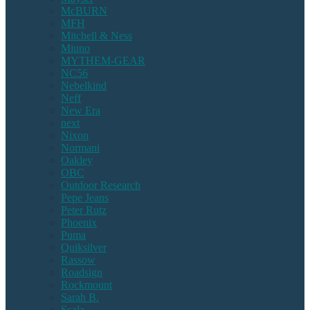
McBURN
MFH
Mitchell & Ness
Miuno
MYTHEM-GEAR
NC56
Nebelkind
Neff
New Era
next
Nixon
Normani
Oakley
OBC
Outdoor Research
Pepe Jeans
Peter Rutz
Phoenix
Puma
Quiksilver
Rassow
Roadsign
Rockmount
Sarah B.
Scala