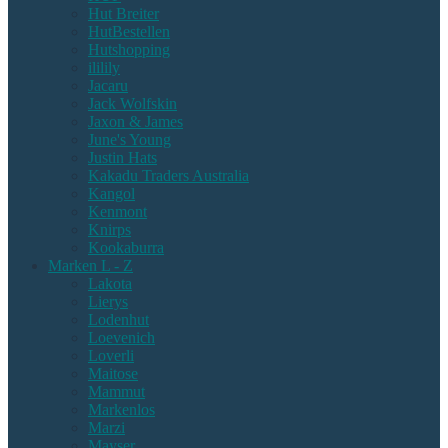
Hut Breiter
HutBestellen
Hutshopping
ililily
Jacaru
Jack Wolfskin
Jaxon & James
June's Young
Justin Hats
Kakadu Traders Australia
Kangol
Kenmont
Knirps
Kookaburra
Marken L - Z
Lakota
Lierys
Lodenhut
Loevenich
Loverli
Maitose
Mammut
Markenlos
Marzi
Mayser