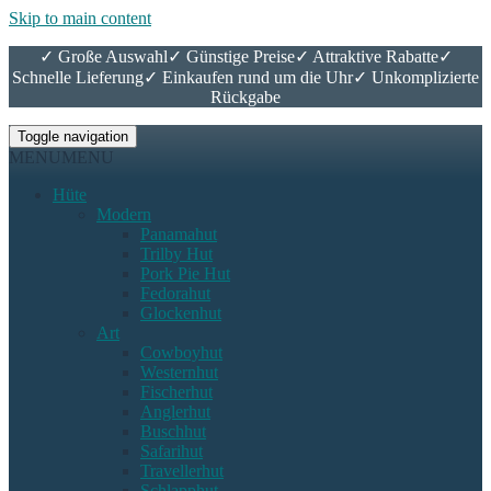
Skip to main content
✓ Große Auswahl
✓ Günstige Preise
✓ Attraktive Rabatte
✓
Schnelle Lieferung
✓ Einkaufen rund um die Uhr
✓ Unkomplizierte
Rückgabe
Toggle navigation
MENU
MENU
Hüte
Modern
Panamahut
Trilby Hut
Pork Pie Hut
Fedorahut
Glockenhut
Art
Cowboyhut
Westernhut
Fischerhut
Anglerhut
Buschhut
Safarihut
Travellerhut
Schlapphut