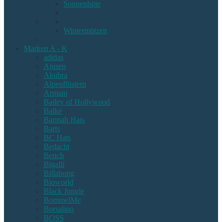
Sonnenhüte
Wintermützen
Marken A - K
adidas
Ajusen
Akubra
Alpenflüstern
Armani
Bailey of Hollywood
Balke
Barmah Hats
Barts
BC Hats
Bedacht
Bench
Bigalli
Billabong
Bioworld
Black Jungle
BommelMe
Borsalino
BOSS