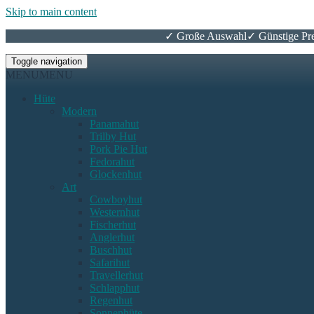
Skip to main content
✓ Große Auswahl
✓ Günstige Pre
Toggle navigation
MENU
MENU
Hüte
Modern
Panamahut
Trilby Hut
Pork Pie Hut
Fedorahut
Glockenhut
Art
Cowboyhut
Westernhut
Fischerhut
Anglerhut
Buschhut
Safarihut
Travellerhut
Schlapphut
Regenhut
Sonnenhüte