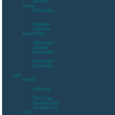
Elbsegler
Spezial
Fliegermütze
Sportmütze
Golfmütze
Saison/Wetter
Wintermütze
Skimütze
Russenmütze
Indoormütze
Regenmütze
Caps
Modern
Army Cap
Flexfit Caps
Snapback Caps
Flat Brim Caps
Stoff