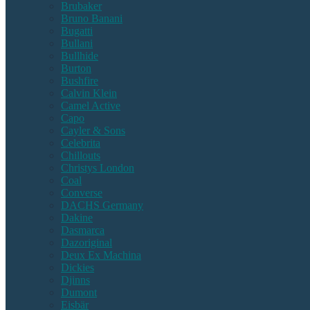
Brubaker
Bruno Banani
Bugatti
Bullani
Bullhide
Burton
Bushfire
Calvin Klein
Camel Active
Capo
Cayler & Sons
Celebrita
Chillouts
Christys London
Coal
Converse
DACHS Germany
Dakine
Dasmarca
Dazoriginal
Deux Ex Machina
Dickies
Djinns
Dumont
Eisbär