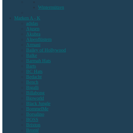
Wintermützen
Marken A - K
adidas
Ajusen
Akubra
Alpenflüstern
Armani
Bailey of Hollywood
Balke
Barmah Hats
Barts
BC Hats
Bedacht
Bench
Bigalli
Billabong
Bioworld
Black Jungle
BommelMe
Borsalino
BOSS
Brixton
Bronté