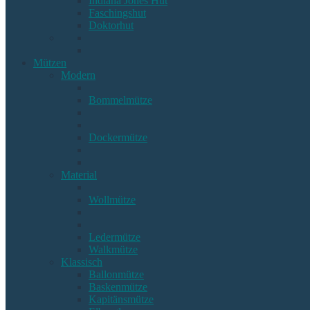
Indiana Jones Hut
Faschingshut
Doktorhut
Mützen
Modern
Bommelmütze
Dockermütze
Material
Wollmütze
Ledermütze
Walkmütze
Klassisch
Ballonmütze
Baskenmütze
Kapitänsmütze