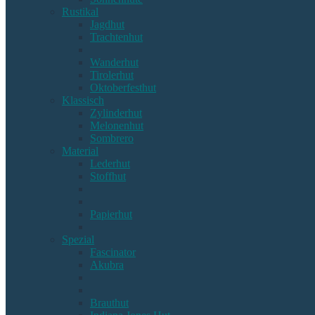
Rustikal
Jagdhut
Trachtenhut
Wanderhut
Tirolerhut
Oktoberfesthut
Klassisch
Zylinderhut
Melonenhut
Sombrero
Material
Lederhut
Stoffhut
Papierhut
Spezial
Fascinator
Akubra
Brauthut