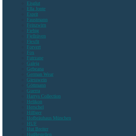
Eisglut
Ella Jonte
Esprit
Faustmann
Feinzwirn
Fiebig
Fjellräven
Flexfit
Forvert
Fox
Futrzane
Galeja
Gebeana
German Wear
Giesswein
Göttmann
Guerra
Harrys Collection
Helikon
Herschel
Hilfiger
Hofbräuhaus München
HUF
Hut Breiter
HutBestellen