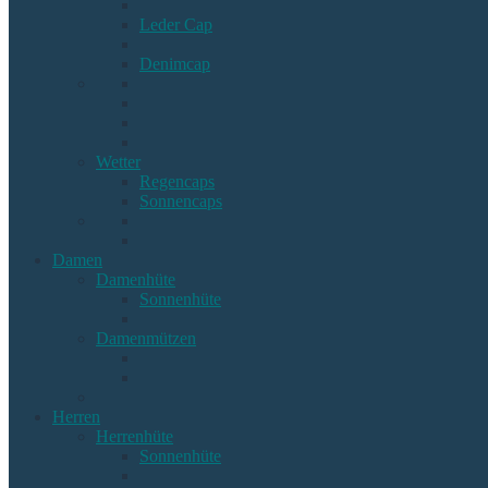
Leder Cap
Denimcap
Wetter
Regencaps
Sonnencaps
Damen
Damenhüte
Sonnenhüte
Damenmützen
Herren
Herrenhüte
Sonnenhüte