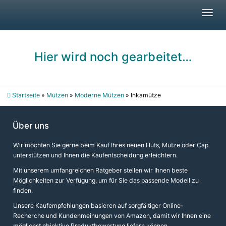
Skip
Toggl
to
navig
main
content
Hier wird noch gearbeitet…
Startseite
»
Mützen
»
Moderne Mützen
»
Inkamütze
Über uns
Wir möchten Sie gerne beim Kauf Ihres neuen Huts, Mütze oder Cap
unterstützen und Ihnen die Kaufentscheidung erleichtern.
Mit unserem umfangreichen Ratgeber stellen wir Ihnen beste
Möglichkeiten zur Verfügung, um für Sie das passende Modell zu
finden.
Unsere Kaufempfehlungen basieren auf sorgfältiger Online-
Recherche und Kundenmeinungen von Amazon, damit wir Ihnen eine
möglichst objektive Produktbewertung liefern können.